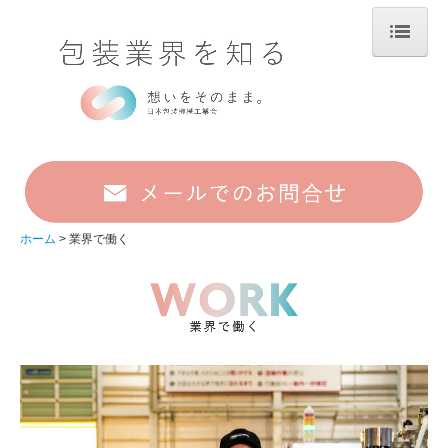
ホーム
包装について
包装業界の取り組み
工業会事業
ホーム
業界で働く
産学連携事業
業界で働く
職種と仕事内容
業界で働く人の声
イベント情報